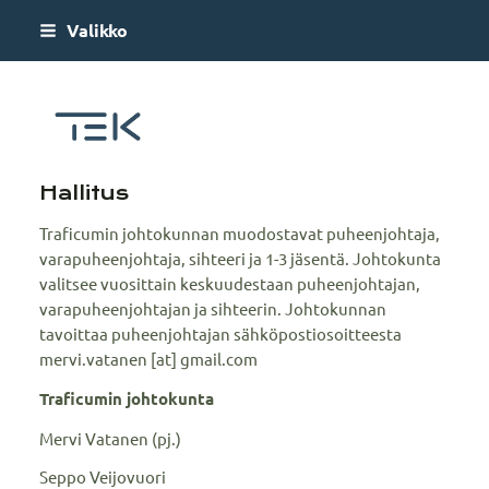
Siirry
Valikko
sivun
sisältöön
Traficum
Hallitus
Traficumin johtokunnan muodostavat puheenjohtaja,
varapuheenjohtaja, sihteeri ja 1-3 jäsentä. Johtokunta
valitsee vuosittain keskuudestaan puheenjohtajan,
varapuheenjohtajan ja sihteerin. Johtokunnan
tavoittaa puheenjohtajan sähköpostiosoitteesta
mervi.vatanen [at] gmail.com
Traficumin johtokunta
Mervi Vatanen (pj.)
Seppo Veijovuori