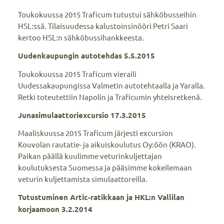
Toukokuussa 2015 Traficum tutustui sähköbusseihin
HSL:ssä. Tilaisuudessa kalustoinsinööri Petri Saari
kertoo HSL:n sähköbussihankkeesta.
Uudenkaupungin autotehdas 5.5.2015
Toukokuussa 2015 Traficum vieraili
Uudessakaupungissa Valmetin autotehtaalla ja Yaralla.
Retki toteutettiin Napolin ja Traficumin yhteisretkenä.
Junasimulaattoriexcursio 17.3.2015
Maaliskuussa 2015 Traficum järjesti excursion
Kouvolan rautatie- ja aikuiskoulutus Oy:öön (KRAO).
Paikan päällä kuulimme veturinkuljettajan
koulutuksesta Suomessa ja pääsimme kokeilemaan
veturin kuljettamista simulaattoreilla.
Tutustuminen Artic-ratikkaan ja HKL:n Vallilan
korjaamoon 3.2.2014