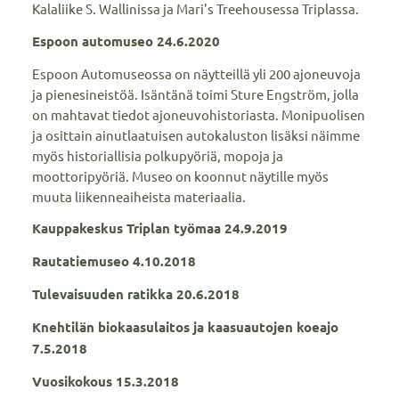
Kalaliike S. Wallinissa ja Mari's Treehousessa Triplassa.
Espoon automuseo 24.6.2020
Espoon Automuseossa on näytteillä yli 200 ajoneuvoja
ja pienesineistöä. Isäntänä toimi Sture Engström, jolla
on mahtavat tiedot ajoneuvohistoriasta. Monipuolisen
ja osittain ainutlaatuisen autokaluston lisäksi näimme
myös historiallisia polkupyöriä, mopoja ja
moottoripyöriä. Museo on koonnut näytille myös
muuta liikenneaiheista materiaalia.
Kauppakeskus Triplan työmaa 24.9.2019
Rautatiemuseo 4.10.2018
Tulevaisuuden ratikka 20.6.2018
Knehtilän biokaasulaitos ja kaasuautojen koeajo
7.5.2018
Vuosikokous 15.3.2018