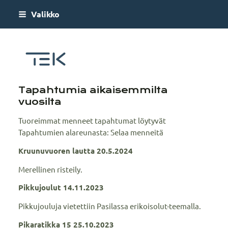
Siirry
Valikko
sivun
sisältöön
Traficum
Tapahtumia aikaisemmilta
vuosilta
Tuoreimmat menneet tapahtumat löytyvät
Tapahtumien alareunasta: Selaa menneitä
Kruunuvuoren lautta 20.5.2024
Merellinen risteily.
Pikkujoulut 14.11.2023
Pikkujouluja vietettiin Pasilassa erikoisolut-teemalla.
Pikaratikka 15 25.10.2023