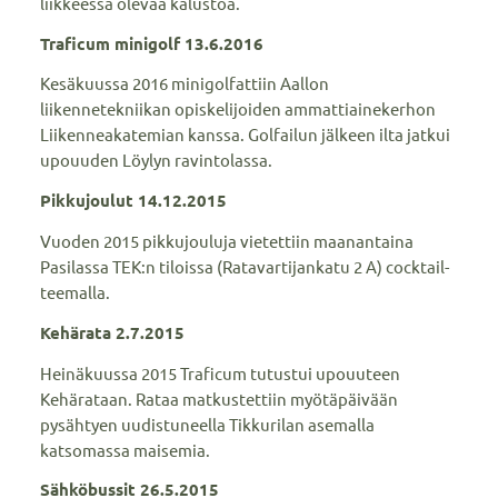
liikkeessä olevaa kalustoa.
Traficum minigolf 13.6.2016
Kesäkuussa 2016 minigolfattiin Aallon
liikennetekniikan opiskelijoiden ammattiainekerhon
Liikenneakatemian kanssa. Golfailun jälkeen ilta jatkui
upouuden Löylyn ravintolassa.
Pikkujoulut 14.12.2015
Vuoden 2015 pikkujouluja vietettiin maanantaina
Pasilassa TEK:n tiloissa (Ratavartijankatu 2 A) cocktail-
teemalla.
Kehärata 2.7.2015
Heinäkuussa 2015 Traficum tutustui upouuteen
Kehärataan. Rataa matkustettiin myötäpäivään
pysähtyen uudistuneella Tikkurilan asemalla
katsomassa maisemia.
Sähköbussit 26.5.2015