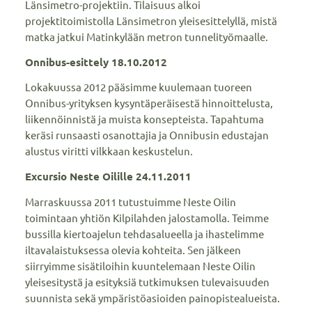
Länsimetro-projektiin. Tilaisuus alkoi
projektitoimistolla Länsimetron yleisesittelyllä, mistä
matka jatkui Matinkylään metron tunnelityömaalle.
Onnibus-esittely 18.10.2012
Lokakuussa 2012 pääsimme kuulemaan tuoreen
Onnibus-yrityksen kysyntäperäisestä hinnoittelusta,
liikennöinnistä ja muista konsepteista. Tapahtuma
keräsi runsaasti osanottajia ja Onnibusin edustajan
alustus viritti vilkkaan keskustelun.
Excursio Neste Oilille 24.11.2011
Marraskuussa 2011 tutustuimme Neste Oilin
toimintaan yhtiön Kilpilahden jalostamolla. Teimme
bussilla kiertoajelun tehdasalueella ja ihastelimme
iltavalaistuksessa olevia kohteita. Sen jälkeen
siirryimme sisätiloihin kuuntelemaan Neste Oilin
yleisesitystä ja esityksiä tutkimuksen tulevaisuuden
suunnista sekä ympäristöasioiden painopistealueista.