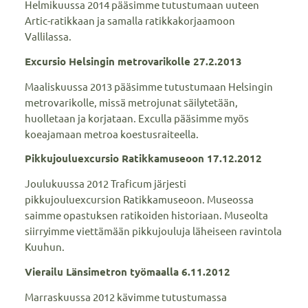
Helmikuussa 2014 pääsimme tutustumaan uuteen
Artic-ratikkaan ja samalla ratikkakorjaamoon
Vallilassa.
Excursio Helsingin metrovarikolle 27.2.2013
Maaliskuussa 2013 pääsimme tutustumaan Helsingin
metrovarikolle, missä metrojunat säilytetään,
huolletaan ja korjataan. Exculla pääsimme myös
koeajamaan metroa koestusraiteella.
Pikkujouluexcursio Ratikkamuseoon 17.12.2012
Joulukuussa 2012 Traficum järjesti
pikkujouluexcursion Ratikkamuseoon. Museossa
saimme opastuksen ratikoiden historiaan. Museolta
siirryimme viettämään pikkujouluja läheiseen ravintola
Kuuhun.
Vierailu Länsimetron työmaalla 6.11.2012
Marraskuussa 2012 kävimme tutustumassa