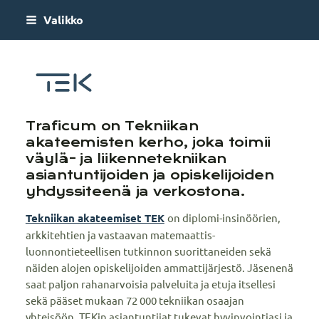
Siirry
Valikko
sivun
sisältöön
Traficum
Traficum on Tekniikan
akateemisten kerho, joka toimii
väylä- ja liikennetekniikan
asiantuntijoiden ja opiskelijoiden
yhdyssiteenä ja verkostona.
Tekniikan akateemiset TEK
on diplomi-insinöörien,
arkkitehtien ja vastaavan matemaattis-
luonnontieteellisen tutkinnon suorittaneiden sekä
näiden alojen opiskelijoiden ammattijärjestö. Jäsenenä
saat paljon rahanarvoisia palveluita ja etuja itsellesi
sekä pääset mukaan 72 000 tekniikan osaajan
yhteisöön. TEKin asiantuntijat tukevat hyvinvointiasi ja