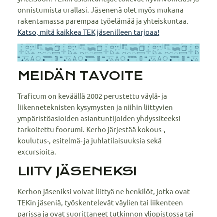
onnistumista urallasi. Jäsenenä olet myös mukana
rakentamassa parempaa työelämää ja yhteiskuntaa.
Katso, mitä kaikkea TEK jäsenilleen tarjoaa!
MEIDÄN TAVOITE
Traficum on keväällä 2002 perustettu väylä- ja
liikenneteknisten kysymysten ja niihin liittyvien
ympäristöasioiden asiantuntijoiden yhdyssiteeksi
tarkoitettu foorumi. Kerho järjestää kokous-,
koulutus-, esitelmä- ja juhlatilaisuuksia sekä
excursioita.
LIITY JÄSENEKSI
Kerhon jäseniksi voivat liittyä ne henkilöt, jotka ovat
TEKin jäseniä, työskentelevät väylien tai liikenteen
parissa ja ovat suorittaneet tutkinnon yliopistossa tai